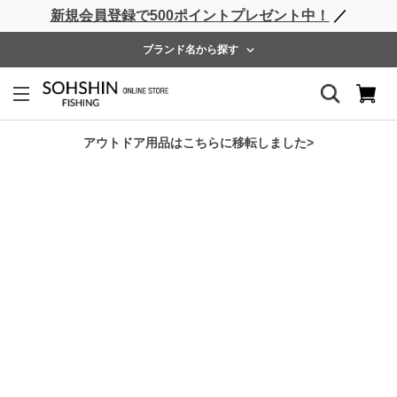
新規会員登録で500ポイントプレゼント中！
／
ライフベスト
ウェーダー
レインウェア
フットウェア
ブランド名から探す
ホーム
>
Rivalley
>
RV フロントZIPソックスウェーダー
アウトドア用品はこちらに移転しました>