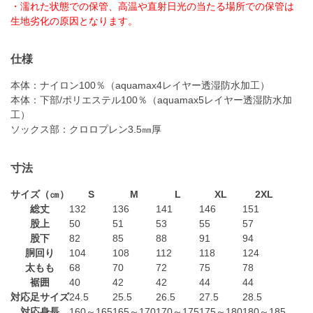
・濡れた状態での保管、高温や直射日光の当たる場所での保管は
生地劣化の原因となります。
仕様
本体：ナイロン100％（aquamax4レイヤー透湿防水加工）
本体：下部/ポリエステル100％（aquamax5レイヤー透湿防水加
工）
ソックス部：クロロプレン3.5㎜厚
寸法
サイズ（㎝）
S
M
L
XL
2XL
総丈
132
136
141
146
151
股上
50
51
53
55
57
股下
82
85
88
91
94
胴回り
104
108
112
118
124
太もも
68
70
72
75
78
裾囲
40
42
42
44
44
対応足サイズ
24.5
25.5
26.5
27.5
28.5
対応身長
160～165
165～170
170～175
175～180
180～185