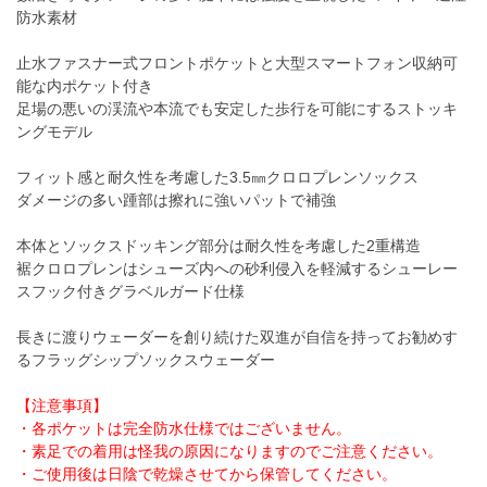
防水素材
止水ファスナー式フロントポケットと大型スマートフォン収納可
能な内ポケット付き
足場の悪いの渓流や本流でも安定した歩行を可能にするストッキ
ングモデル
フィット感と耐久性を考慮した3.5㎜クロロプレンソックス
ダメージの多い踵部は擦れに強いパットで補強
本体とソックスドッキング部分は耐久性を考慮した2重構造
裾クロロプレンはシューズ内への砂利侵入を軽減するシューレー
スフック付きグラベルガード仕様
長きに渡りウェーダーを創り続けた双進が自信を持ってお勧めす
るフラッグシップソックスウェーダー
【注意事項】
・各ポケットは完全防水仕様ではございません。
・素足での着用は怪我の原因になりますのでご注意ください。
・ご使用後は日陰で乾燥させてから保管してください。