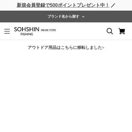
新規会員登録で500ポイントプレゼント中！
／
ライフベスト
ウェーダー
レインウェア
フットウェア
ブランド名から探す
ホーム
>
Rivalley
>
RV フィッシングシャツ
アウトドア用品はこちらに移転しました>