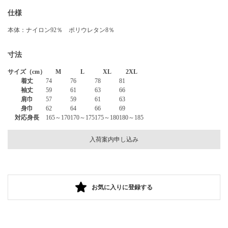
仕様
本体：ナイロン92％ ポリウレタン8％
寸法
サイズ（cm）
M
L
XL
2XL
着丈
74
76
78
81
袖丈
59
61
63
66
肩巾
57
59
61
63
身巾
62
64
66
69
対応身長
165～170
170～175
175～180
180～185
入荷案内申し込み
お気に入りに登録する