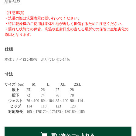
品番:5452
【注意事項】
・洗濯の際は洗濯表示に従い行ってください。
・特に乾燥機のご使用は本体生地が著しく損傷するためご注意ください。
・濡れた状態での保管、高温や直射日光の当たる場所での保管は生地劣化の
原因となります。
仕様
本体：ナイロン86％ ポリウレタン14％
寸法
サイズ（㎝）
M
L
XL
2XL
股上
25
26
27
28
股下
72
74
76
78
ウェスト
76～100
80～104
85～109
90～114
ヒップ
114
118
123
128
対応身長
165～170
170～175
175～180
180～185