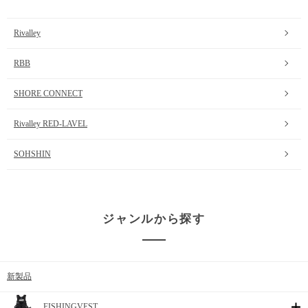
Rivalley
RBB
SHORE CONNECT
Rivalley RED-LAVEL
SOHSHIN
ジャンルから探す
新製品
FISHINGVEST