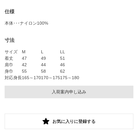
仕様
本体･･･ナイロン100%
寸法
サイズ
M
L
LL
着丈
47
49
51
肩巾
42
44
46
身巾
55
58
62
対応身長
165～170
170～175
175～180
入荷案内申し込み
お気に入りに登録する