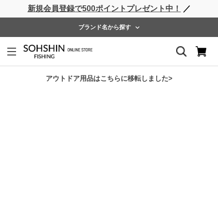
新規会員登録で500ポイントプレゼント中！
／
ライフベスト
ウェーダー
レインウェア
フットウェア
ブランド名から探す
ホーム
>
Rivalley
>
RV ストリームガイドベストⅡ
アウトドア用品はこちらに移転しました>