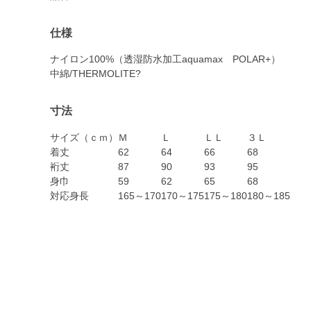
仕様
ナイロン100%（透湿防水加工aquamax POLAR+）
中綿/THERMOLITE?
寸法
サイズ（ｃｍ）
Ｍ
Ｌ
ＬＬ
３Ｌ
着丈
62
64
66
68
裄丈
87
90
93
95
身巾
59
62
65
68
対応身長
165～170
170～175
175～180
180～185