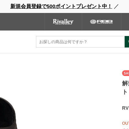
新規会員登録で500ポイントプレゼント中！
／
ウェーダー
レインウェア
フットウェア
グローブ
キャッ
ンドサイト
商品一覧
ブランドサイト
商品
ケット
解
ト
R
OU