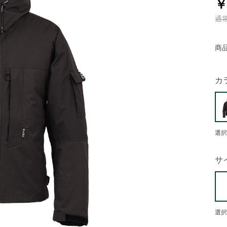
￥
通
商
カ
選択
サ
選択