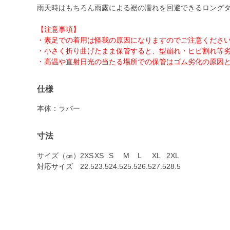
雨天時はもちろん雨露による裾の濡れを回避できるロング
【注意事項】
・素足での着用は怪我の原因になりますのでご注意くださ
・小さく折り曲げたまま保管すると、型崩れ・ヒビ割れ等
・高温や直射日光の当たる場所での保管はゴム劣化の原因
仕様
本体：ラバー
寸法
サイズ（㎝）
2XS
XS
S
M
L
XL
2XL
対応サイズ
22.5
23.5
24.5
25.5
26.5
27.5
28.5