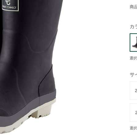
商
カ
選択
サ
選択