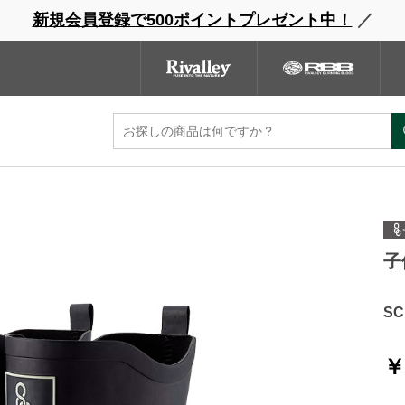
新規会員登録で500ポイントプレゼント中！
／
ウェーダー
レインウェア
フットウェア
グローブ
キャッ
ンドサイト
商品一覧
ブランドサイト
商品
子
S
￥