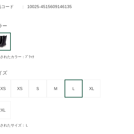
品コード
10025-4515609146135
ラー
されたカラー：ﾌﾞﾗｯｸ
イズ
2XS
XS
Ｓ
Ｍ
Ｌ
XL
2XL
されたサイズ：Ｌ