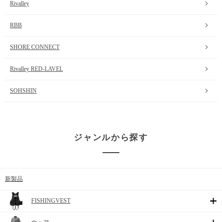
Rivalley
RBB
SHORE CONNECT
Rivalley RED-LAVEL
SOHSHIN
ジャンルから探す
新製品
FISHINGVEST