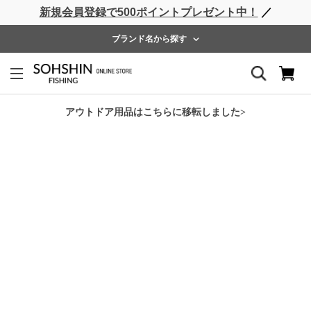
新規会員登録で500ポイントプレゼント中！
／
ライフベスト
ウェーダー
レインウェア
フットウェア
ブランド名から探す
ホーム
>
SHORE CONNECT
>
SC ウールキャップ
アウトドア用品はこちらに移転しました>