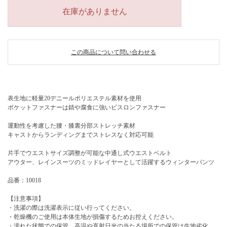
在庫がありません
この商品について問い合わせる
表生地に軽量20デニールポリエステル素材を使用
ポケットファスナーは錆や腐食に強いビスロンファスナー
運動性を考慮した腰・膝裏分部ストレッチ素材
キャストからランディングまでストレスなく対応可能
片手でウエストサイズ調整が可能な中通し式ウエストベルト
アウター、レインスーツのミッドレイヤーとして活躍するウィンターパンツ
品番：10018
【注意事項】
・洗濯の際は洗濯表示に従い行ってください。
・乾燥機のご使用は本体生地が損傷するためお控えください。
・濡れた状態での保管、高温や直射日光の当たる場所での保管は生地劣化、