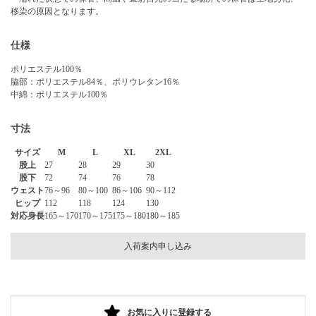
移染の原因となります。
仕様
ポリエステル100％
脇部：ポリエステル84％、ポリウレタン16％
中綿：ポリエステル100％
寸法
サイズ
M
L
XL
2XL
股上
27
28
29
30
股下
72
74
76
78
ウェスト
76～96
80～100
86～106
90～112
ヒップ
112
118
124
130
対応身長
165～170
170～175
175～180
180～185
入荷案内申し込み
お気に入りに登録する