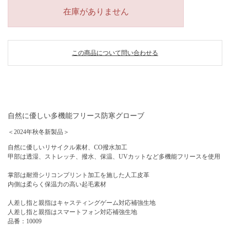
在庫がありません
この商品について問い合わせる
自然に優しい多機能フリース防寒グローブ
＜2024年秋冬新製品＞
自然に優しいリサイクル素材、CO撥水加工
甲部は透湿、ストレッチ、撥水、保温、UVカットなど多機能フリースを使用
掌部は耐滑シリコンプリント加工を施した人工皮革
内側は柔らく保温力の高い起毛素材
人差し指と親指はキャスティングゲーム対応補強生地
人差し指と親指はスマートフォン対応補強生地
品番：10009