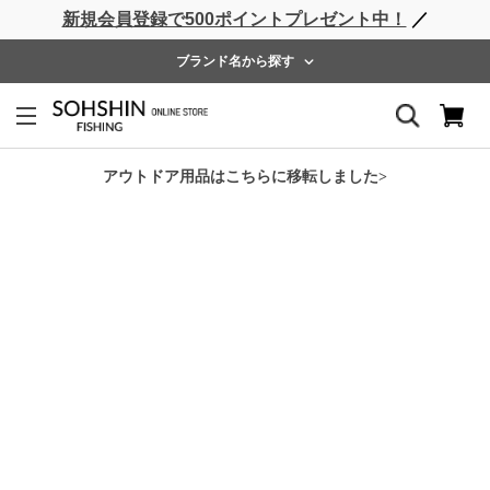
新規会員登録で500ポイントプレゼント中！
／
ライフベスト
ウェーダー
レインウェア
フットウェア
ブランド名から探す
ホーム
>
SHORE CONNECT
>
SC ヒートフリースグローブ
アウトドア用品はこちらに移転しました>