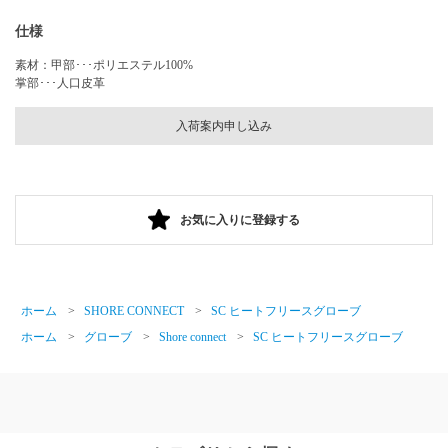
仕様
素材：甲部･･･ポリエステル100%
掌部･･･人口皮革
入荷案内申し込み
お気に入りに登録する
ホーム
>
SHORE CONNECT
>
SC ヒートフリースグローブ
ホーム
>
グローブ
>
Shore connect
>
SC ヒートフリースグローブ