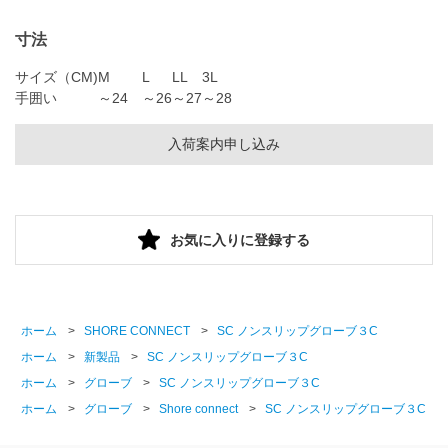
寸法
サイズ（CM)
M
L
LL
3L
手囲い
～24
～26
～27
～28
入荷案内申し込み
お気に入りに登録する
ホーム
>
SHORE CONNECT
>
SC ノンスリップグローブ３C
ホーム
>
新製品
>
SC ノンスリップグローブ３C
ホーム
>
グローブ
>
SC ノンスリップグローブ３C
ホーム
>
グローブ
>
Shore connect
>
SC ノンスリップグローブ３C