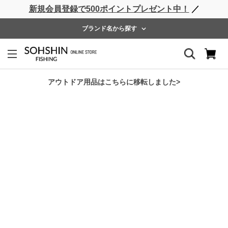
新規会員登録で500ポイントプレゼント中！
／
ライフベスト
ウェーダー
レインウェア
フットウェア
ブランド名から探す
ホーム
>
SHORE CONNECT
>
SC ノンスリップグローブ３C
アウトドア用品はこちらに移転しました>