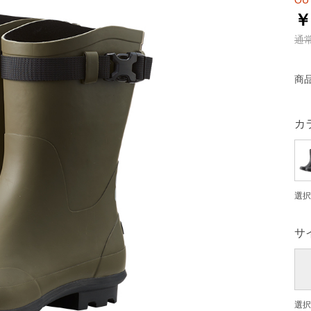
OU
￥
通
商
カ
選択
サ
選択