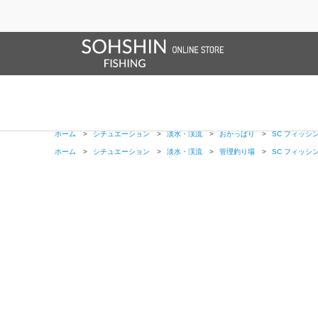
SALE/OUTLET
オンラインストア限定
ライフベスト
ブランドサイト
商品一覧
ブラ
ホーム
>
SHORE CONNECT
>
SC フィッシングブーツショート
ホーム
>
新製品
>
SC フィッシングブーツショート
ホーム
>
フットウエア
>
SC フィッシングブーツショート
ホーム
>
フットウエア
>
Shore connect
>
SC フィッシングブーツショー
ホーム
>
シチュエーション
>
淡水・渓流
>
おかっぱり
>
SC フィッシ
ホーム
>
シチュエーション
>
淡水・渓流
>
管理釣り場
>
SC フィッシ