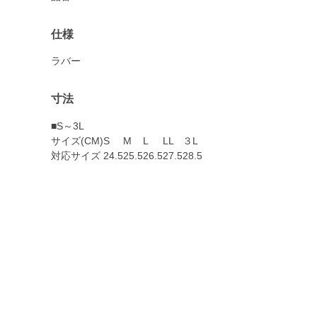
仕様
ラバー
寸法
■S～3L
サイズ(CM)
S
M
L
LL
３L
対応サイズ
24.5
25.5
26.5
27.5
28.5