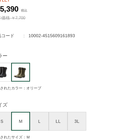
TLET
5,390
常価格
￥7,700
品コード
10002-4515609161893
ラー
されたカラー：オリーブ
イズ
Ｓ
Ｍ
Ｌ
LL
3L
されたサイズ：Ｍ