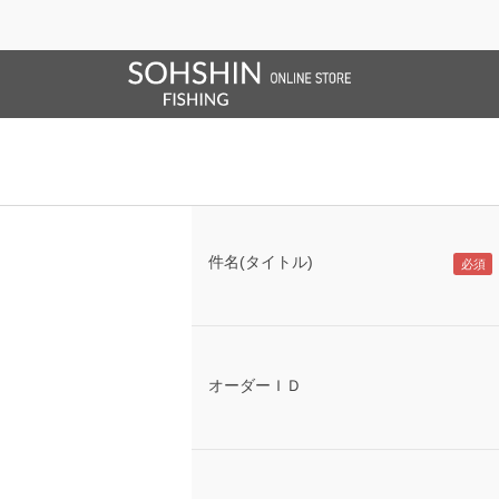
SALE/OUTLET
オンラインストア限定
ライフベスト
ブランドサイト
商品一覧
ブラ
お問い合わせ
下記フォームにご記入のうえ送信してくだ
件名(タイトル)
オーダーＩＤ