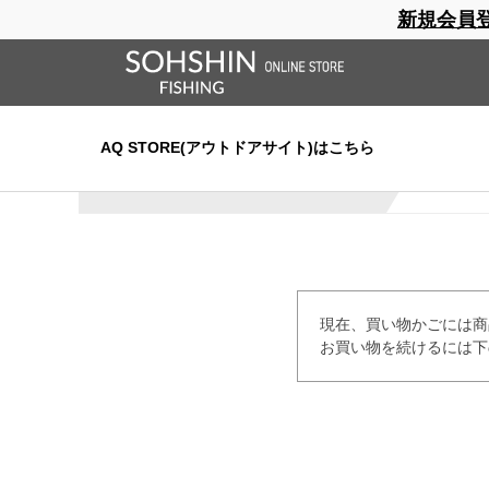
新規会員
ブランドサイト
商品一覧
ブラ
ライフベスト
ウェーダー
レインウェア
フットウ
AQ STORE(アウトドアサイト)はこちら
お買い物かご
現在、買い物かごには商
お買い物を続けるには下