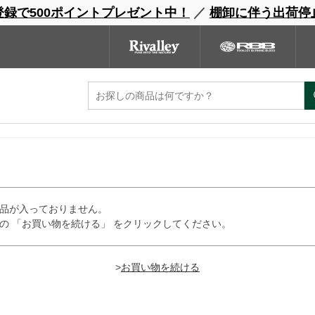
登録で500ポイントプレゼント中！
／
棚卸に伴う出荷停
ンドサイト
商品一覧
ブランドサイト
商品
ェア
グローブ
キャップ
バッグ
ユーティリティ
ご注文方法の指定
ご注文の確
品が入っておりません。
の 「お買い物を続ける」 をクリックしてください。
>